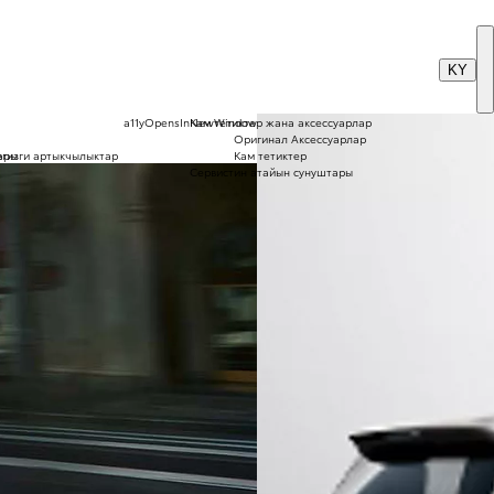
KY
a11yOpensInNewWindow
Кам тетиктер жана аксессуарлар
Оригинал Аксессуарлар
егизги артыкчылыктар
ары
Кам тетиктер
Сервистин атайын сунуштары