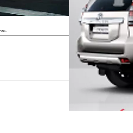
рүңүз.