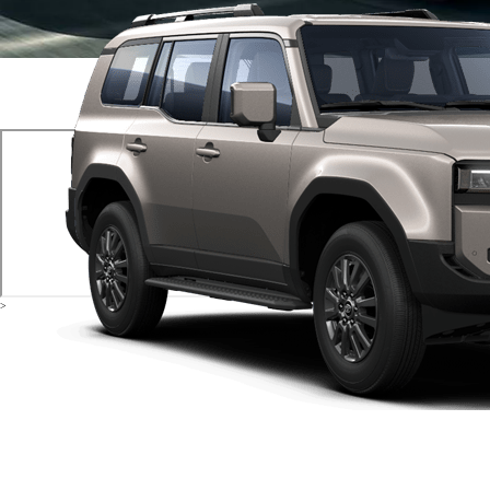
Төмөн
>
Баштапкы комплектациянын баасы:
RAV4