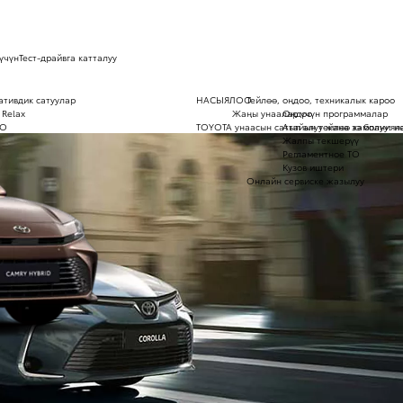
үчүн
Тест-драйвга катталуу
ативдик сатуулар
НАСЫЯЛОО
Тейлөө, оңдоо, техникалык кароо
 Relax
Жаңы унаалар үчүн программалар
Оңдоо
ОО
TOYOTA унаасын сатып алуу жана ээ болуу: н
Атайын тейлөө кампаниял
Жалпы текшерүү
Регламентное ТО
Кузов иштери
Онлайн сервиске жазылуу