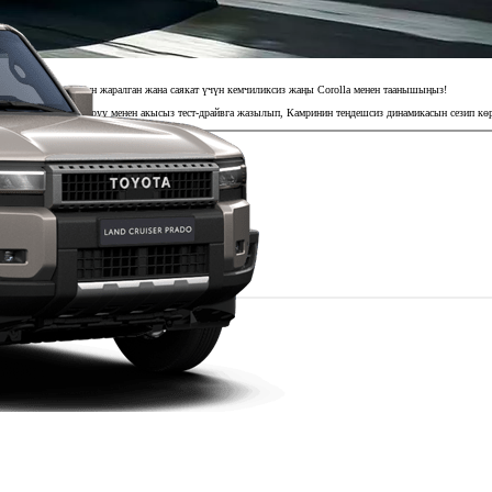
Шаар үчүн жаралган жана саякат үчүн кемчиликсиз жаңы Corolla менен таанышыңыз!
дөгү арызды толтуруу менен акысыз тест-драйвга жазылып, Камринин теңдешсиз динамикасын сезип кө