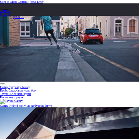
Skip to Main Content
(Press Enter)
Тилдер
русский
0:22 / 1:34
Camry тууралуу билүү
Прайс-баракчалар жана бро
Toyota Relax кепилдиги
Насыялык сунуш
Camry Hybrid жөнүндө көбүрөөк билүү