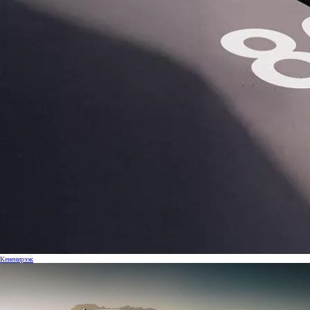
Кененирээк