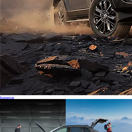
Кененирээк