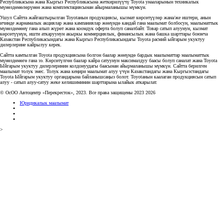
Республикасына жана Кыргыз Республикасына жеткирилүүчү Toyota унааларынын техникалык
мүнөздөмөлөрүнөн жана комплектациясынан айырмаланышы мүмкүн.
Ушул Сайтта жайгаштырылган Toyotaнын продукциясы, кызмат көрсөтүүлөр жана/же иштери, анын
ичинде жарнамалык акциялар жана кампаниялар жөнүндө кандай гана маалымат болбосун, маалыматтык
мүнөздөмөнү гана алып жүрөт жана коомдук оферта болуп саналбайт. Товар сатып алуунун, кызмат
көрсөтүүнүн, ишти аткаруунун акыркы коммерциялык, финансылык жана башка шарттары боюнча
Казакстан Республикасындагы жана Кыргыз Республикасындагы Toyota расмий ыйгарым укуктуу
дилерлерине кайрылуу керек.
Сайтта камтылган Toyota продукциясына болгон баалар жөнүндө бардык маалыматтар маалыматтык
мүнөздөмөгө гана ээ. Көрсөтүлгөн баалар кайра сатуунун максималдуу баасы болуп саналат жана Toyota
Ыйгарым укуктуу дилерлеринин колдонуудагы баасынан айырмаланышы мүмкүн. Сайтта берилген
маалымат толук эмес. Толук жана кеңири маалымат алуу үчүн Казакстандагы жана Кыргызстандагы
Toyota Ыйгарым укуктуу органдарына байланышсаңыз болот. Toyotaнын каалаган продукциясын сатып
алуу - сатып алуу-сатуу жеке келишиминин шарттарына ылайык аткарылат.
© ОсОО Автоцентр «Перекресток», 2023. Все права защищены 2023 2026
Юридикалык маалымат
>