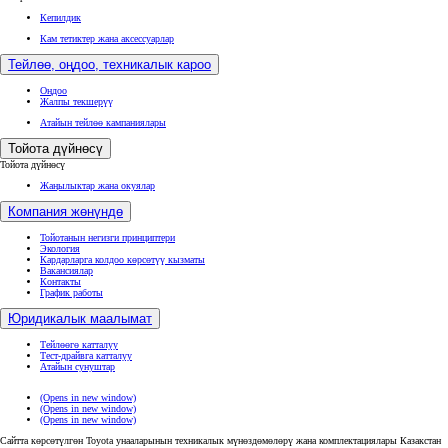
Кепилдик
Кам тетиктер жана аксессуарлар
Тейлөө, оңдоо, техникалык кароо
Оңдоо
Жалпы текшерүү
Атайын тейлөө кампаниялары
Тойота дүйнөсү
Тойота дүйнөсү
Жаңылыктар жана окуялар
Компания жөнүндө
Тойотанын негизги принциптери
Экология
Кардарларга колдоо көрсөтүү кызматы
Вакансиялар
Контакты
График работы
Юридикалык маалымат
Тейлөөгө катталуу
Тест-драйвга катталуу
Атайын сунуштар
(Opens in new window)
(Opens in new window)
(Opens in new window)
Сайтта көрсөтүлгөн Toyota унааларынын техникалык мүнөздөмөлөрү жана комплектациялары Казакстан