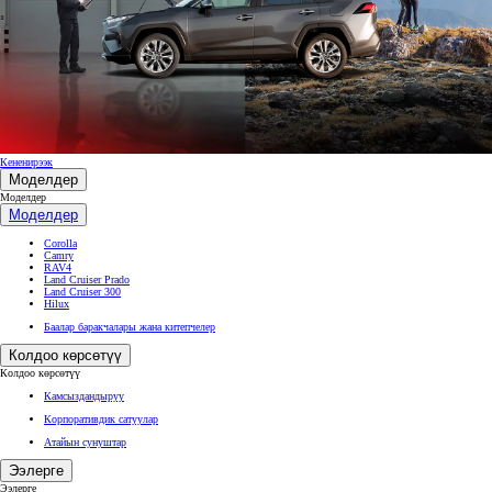
Кененирээк
Моделдер
Моделдер
Моделдер
Corolla
Camry
RAV4
Land Cruiser Prado
Land Cruiser 300
Hilux
Баалар баракчалары жана китепчелер
Колдоо көрсөтүү
Колдоо көрсөтүү
Камсыздандыруу
Корпоративдик сатуулар
Атайын сунуштар
Ээлерге
Ээлерге