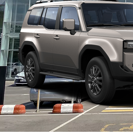
Баштапкы комплектациянын баасы:
RAV4