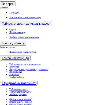
Ээлерге
Ээлерге
Кепилдик
Кам тетиктер жана аксессуарлар
Тейлөө, оңдоо, техникалык кароо
Оңдоо
Жалпы текшерүү
Атайын тейлөө кампаниялары
Тойота дүйнөсү
Тойота дүйнөсү
Жаңылыктар жана окуялар
Компания жөнүндө
Тойотанын негизги принциптери
Экология
Кардарларга колдоо көрсөтүү кызматы
Вакансиялар
Контакты
График работы
Юридикалык маалымат
Тейлөөгө катталуу
Тест-драйвга катталуу
Атайын сунуштар
(Opens in new window)
(Opens in new window)
(Opens in new window)