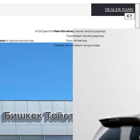
DEALER NAME
KY
a11yOpensInNewWindow
Кам тетиктер жана аксессуарлар
Оригинал Аксессуарлар
егизги артыкчылыктар
ары
Кам тетиктер
Сервистин атайын сунуштары