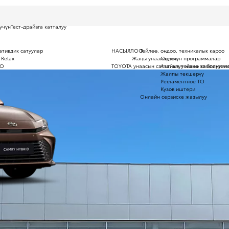
үчүн
Тест-драйвга катталуу
ативдик сатуулар
НАСЫЯЛОО
Тейлөө, оңдоо, техникалык кароо
 Relax
Жаңы унаалар үчүн программалар
Оңдоо
ОО
TOYOTA унаасын сатып алуу жана ээ болуу: н
Атайын тейлөө кампаниял
Жалпы текшерүү
Регламентное ТО
Кузов иштери
Онлайн сервиске жазылуу