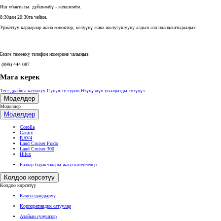
Иш убактысы: дүйшөмбү - жекшемби.
8:30дан 20:30га чейин.
Урматтуу кардарлар жана коноктор, келүүнү жана жолугушууну алдын ала пландаштырыңыз.
Бизге төмөнкү телефон номерине чалыңыз:
(999) 444 087
Мага керек
Тест-драйвга катталуу
Сунушту суроо
Өзүңүздүн унааңызды түзүңүз
Моделдер
Моделдер
Моделдер
Corolla
Camry
RAV4
Land Cruiser Prado
Land Cruiser 300
Hilux
Баалар баракчалары жана китепчелер
Колдоо көрсөтүү
Колдоо көрсөтүү
Камсыздандыруу
Корпоративдик сатуулар
Атайын сунуштар