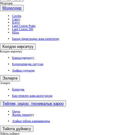
Моделдер
Моделдер
Corolla
Camry
RAV4
Land Cruiser Prado
Land Cruiser 300
Hilux
Баалар баракчалары жана китепчелер
Колдоо көрсөтүү
Колдоо көрсөтүү
Камсыздандыруу
Корпоративдик сатуулар
Атайын сунуштар
Ээлерге
Ээлерге
Кепилдик
Кам тетиктер жана аксессуарлар
Тейлөө, оңдоо, техникалык кароо
Оңдоо
Жалпы текшерүү
Атайын тейлөө кампаниялары
Тойота дүйнөсү
Тойота дүйнөсү