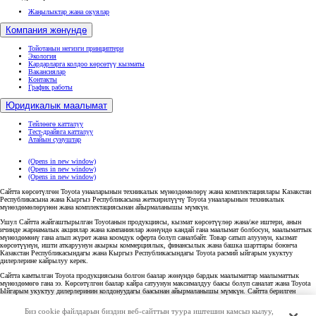
Жаңылыктар жана окуялар
Компания жөнүндө
Тойотанын негизги принциптери
Экология
Кардарларга колдоо көрсөтүү кызматы
Вакансиялар
Контакты
График работы
Юридикалык маалымат
Тейлөөгө катталуу
Тест-драйвга катталуу
Атайын сунуштар
(Opens in new window)
(Opens in new window)
(Opens in new window)
Сайтта көрсөтүлгөн Toyota унааларынын техникалык мүнөздөмөлөрү жана комплектациялары Казакстан
Республикасына жана Кыргыз Республикасына жеткирилүүчү Toyota унааларынын техникалык
мүнөздөмөлөрүнөн жана комплектациясынан айырмаланышы мүмкүн.
Ушул Сайтта жайгаштырылган Toyotaнын продукциясы, кызмат көрсөтүүлөр жана/же иштери, анын
ичинде жарнамалык акциялар жана кампаниялар жөнүндө кандай гана маалымат болбосун, маалыматтык
мүнөздөмөнү гана алып жүрөт жана коомдук оферта болуп саналбайт. Товар сатып алуунун, кызмат
көрсөтүүнүн, ишти аткаруунун акыркы коммерциялык, финансылык жана башка шарттары боюнча
Казакстан Республикасындагы жана Кыргыз Республикасындагы Toyota расмий ыйгарым укуктуу
дилерлерине кайрылуу керек.
Сайтта камтылган Toyota продукциясына болгон баалар жөнүндө бардык маалыматтар маалыматтык
мүнөздөмөгө гана ээ. Көрсөтүлгөн баалар кайра сатуунун максималдуу баасы болуп саналат жана Toyota
Ыйгарым укуктуу дилерлеринин колдонуудагы баасынан айырмаланышы мүмкүн. Сайтта берилген
маалымат толук эмес. Толук жана кеңири маалымат алуу үчүн Казакстандагы жана Кыргызстандагы
Toyota Ыйгарым укуктуу органдарына байланышсаңыз болот. Toyotaнын каалаган продукциясын сатып
Биз cookie файлдарын биздин веб-сайттын туура иштешин камсыз кылуу,
алуу - сатып алуу-сатуу жеке келишиминин шарттарына ылайык аткарылат.