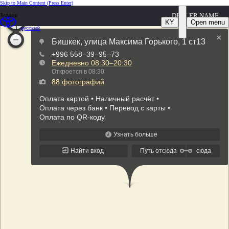
Skip to Main Content
(Press Enter)
Тилдер
DEALER NAME
KY
Open menu
русский