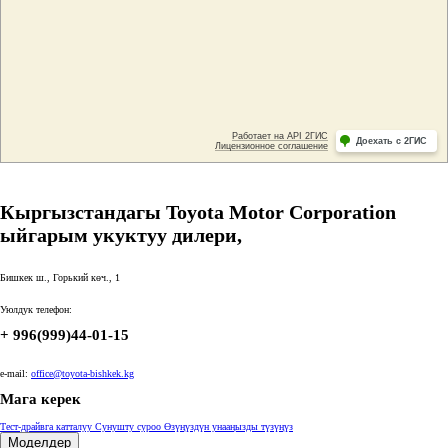
Кыргызстандагы Toyota Motor Corporation
ыйгарым укуктуу дилери,
Бишкек ш., Горький көч., 1
Уюлдук телефон:
+ 996(999)44-01-15
e-mail:
office@toyota-bishkek.kg
Мага керек
Тест-драйвга катталуу
Сунушту суроо
Өзүңүздүн унааңызды түзүңүз
Моделдер