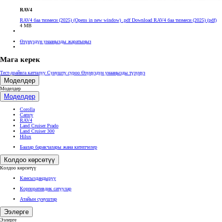
RAV4
RAV4 баа тизмеси (2025)
(Opens in new window)
.pdf
Download RAV4 баа тизмеси (2025) (pdf)
4 MB
Өзүңүздүн унааңызды жаратыңыз
Мага керек
Тест-драйвга катталуу
Сунушту суроо
Өзүңүздүн унааңызды түзүңүз
Моделдер
Моделдер
Моделдер
Corolla
Camry
RAV4
Land Cruiser Prado
Land Cruiser 300
Hilux
Баалар баракчалары жана китепчелер
Колдоо көрсөтүү
Колдоо көрсөтүү
Камсыздандыруу
Корпоративдик сатуулар
Атайын сунуштар
Ээлерге
Ээлерге