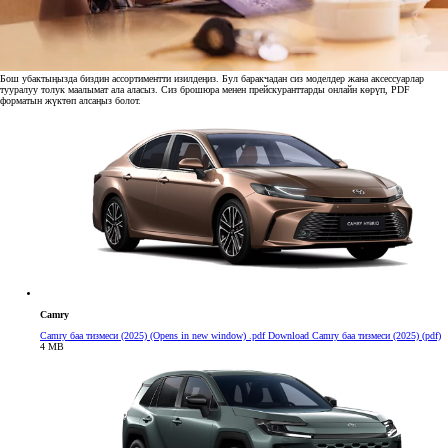
Бош убактыңызда биздин ассортиментти изилдеңиз. Бул баракчадан сиз моделдер жана аксессуарлар
тууралуу толук маалымат ала аласыз. Сиз брошюра менен прейскуранттарды онлайн көрүп, PDF
форматын жүктөп алсаңыз болот.
Camry
Camry баа тизмеси (2025)
(Opens in new window)
.pdf
Download Camry баа тизмеси (2025) (pdf)
4 MB