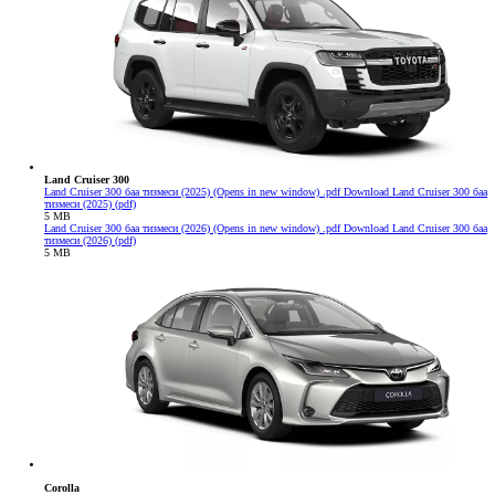
Land Cruiser 300
Land Cruiser 300 баа тизмеси (2025)
(Opens in new window)
.pdf
Download Land Cruiser 300 баа
тизмеси (2025) (pdf)
5 MB
Land Cruiser 300 баа тизмеси (2026)
(Opens in new window)
.pdf
Download Land Cruiser 300 баа
тизмеси (2026) (pdf)
5 MB
Corolla