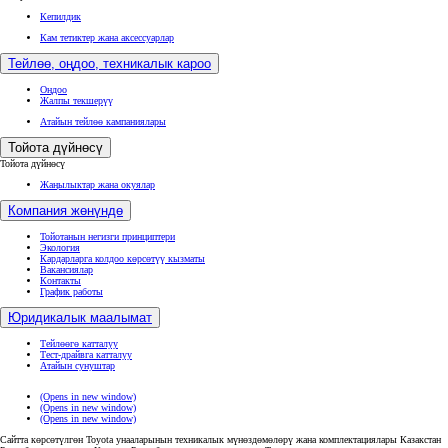
Кепилдик
Кам тетиктер жана аксессуарлар
Тейлөө, оңдоо, техникалык кароо
Оңдоо
Жалпы текшерүү
Атайын тейлөө кампаниялары
Тойота дүйнөсү
Тойота дүйнөсү
Жаңылыктар жана окуялар
Компания жөнүндө
Тойотанын негизги принциптери
Экология
Кардарларга колдоо көрсөтүү кызматы
Вакансиялар
Контакты
График работы
Юридикалык маалымат
Тейлөөгө катталуу
Тест-драйвга катталуу
Атайын сунуштар
(Opens in new window)
(Opens in new window)
(Opens in new window)
Сайтта көрсөтүлгөн Toyota унааларынын техникалык мүнөздөмөлөрү жана комплектациялары Казакстан