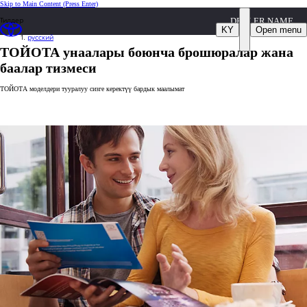
Skip to Main Content
(Press Enter)
Тилдер
DEALER NAME
KY
Open menu
русский
ТОЙОТА унаалары боюнча брошюралар жана
баалар тизмеси
ТОЙОТА моделдери тууралуу сизге керектүү бардык маалымат