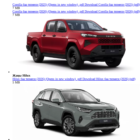
Corolla баа тизмеси (2025)
(Opens in new window)
.pdf
Download Corolla баа тизмеси (2025) (pdf)
7 MB
Corolla баа тизмеси (2026)
(Opens in new window)
.pdf
Download Corolla баа тизмеси (2026) (pdf)
7 MB
Жаңы Hilux
Hilux баа тизмеси (2026)
(Opens in new window)
.pdf
Download Hilux баа тизмеси (2026) (pdf)
5 MB