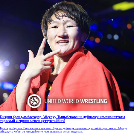
Биздин бренд-амбассадор Айсулуу Тыныбекованы дүйнөлүк чемпионаттагы
тарыхый жеңиши менен куттуктайбыз!
Бул окуя бир эле Кыргызстан үчүн эмес, бүткүл дүйнөлүк күрөштө тарыхый болуп саналат. Мурда
Айсулууга чейин эч ким дүйнөлүк чемпионаттын алтын медалын.