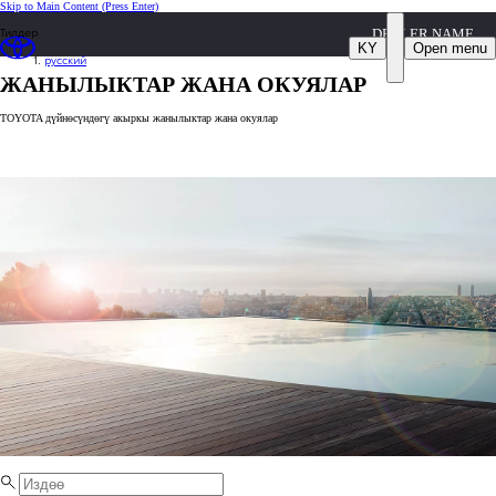
Skip to Main Content
(Press Enter)
Тилдер
DEALER NAME
KY
Open menu
русский
ЖАНЫЛЫКТАР ЖАНА ОКУЯЛАР
TOYOTA дүйнөсүндөгү акыркы жанылыктар жана окуялар