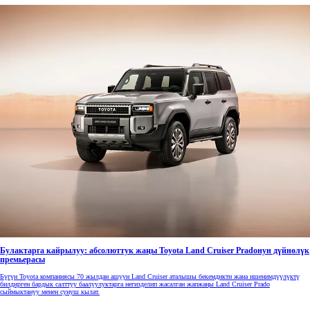
Булактарга кайрылуу: абсолюттук жаңы Toyota Land Cruiser Pradoнун дүйнөлүк
премьерасы
Бүгүн Toyota компаниясы 70 жылдан ашуун Land Cruiser аталышы бекемдикти жана ишенимдүүлүктү
билдирген бардык салттуу баалуулуктарга негизделип жасалган жапжаңы Land Cruiser Prado
сыймыктануу менен сунуш кылат.