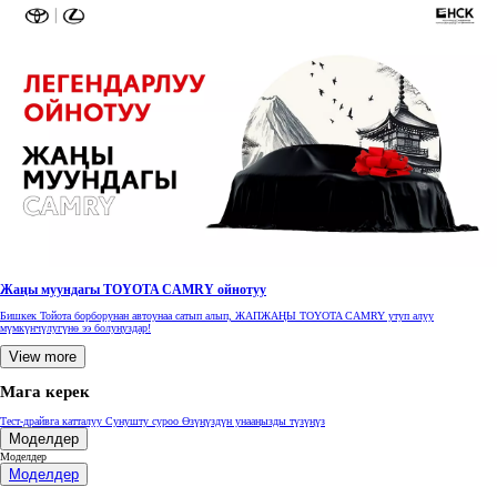
Жаңы муундагы TOYOTA CAMRY ойнотуу
Бишкек Тойота борборунан автоунаа сатып алып, ЖАПЖАҢЫ TOYOTA CAMRY утуп алуу
мүмкүнчүлугүнө ээ болуңуздар!
View more
Мага керек
Тест-драйвга катталуу
Сунушту суроо
Өзүңүздүн унааңызды түзүңүз
Моделдер
Моделдер
Моделдер