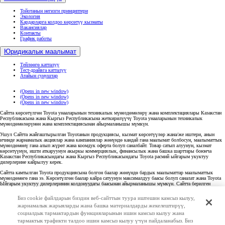
Тойотанын негизги принциптери
Экология
Кардарларга колдоо көрсөтүү кызматы
Вакансиялар
Контакты
График работы
Юридикалык маалымат
Тейлөөгө катталуу
Тест-драйвга катталуу
Атайын сунуштар
(Opens in new window)
(Opens in new window)
(Opens in new window)
Сайтта көрсөтүлгөн Toyota унааларынын техникалык мүнөздөмөлөрү жана комплектациялары Казакстан
Республикасына жана Кыргыз Республикасына жеткирилүүчү Toyota унааларынын техникалык
мүнөздөмөлөрүнөн жана комплектациясынан айырмаланышы мүмкүн.
Ушул Сайтта жайгаштырылган Toyotaнын продукциясы, кызмат көрсөтүүлөр жана/же иштери, анын
ичинде жарнамалык акциялар жана кампаниялар жөнүндө кандай гана маалымат болбосун, маалыматтык
мүнөздөмөнү гана алып жүрөт жана коомдук оферта болуп саналбайт. Товар сатып алуунун, кызмат
көрсөтүүнүн, ишти аткаруунун акыркы коммерциялык, финансылык жана башка шарттары боюнча
Казакстан Республикасындагы жана Кыргыз Республикасындагы Toyota расмий ыйгарым укуктуу
дилерлерине кайрылуу керек.
Сайтта камтылган Toyota продукциясына болгон баалар жөнүндө бардык маалыматтар маалыматтык
мүнөздөмөгө гана ээ. Көрсөтүлгөн баалар кайра сатуунун максималдуу баасы болуп саналат жана Toyota
Ыйгарым укуктуу дилерлеринин колдонуудагы баасынан айырмаланышы мүмкүн. Сайтта берилген
маалымат толук эмес. Толук жана кеңири маалымат алуу үчүн Казакстандагы жана Кыргызстандагы
Toyota Ыйгарым укуктуу органдарына байланышсаңыз болот. Toyotaнын каалаган продукциясын сатып
Биз cookie файлдарын биздин веб-сайттын туура иштешин камсыз кылуу,
алуу - сатып алуу-сатуу жеке келишиминин шарттарына ылайык аткарылат.
жарнамалык жарыяларды жана башка материалдарды жекелештирүү,
© ОсОО Автоцентр «Перекресток», 2023. Все права защищены 2023 2026
социалдык тармактардын функцияларынын ишин камсыз кылуу жана
тармактык трафикти талдоо ишин камсыз кылуу үчүн пайдаланабыз. Биз
Юридикалык маалымат