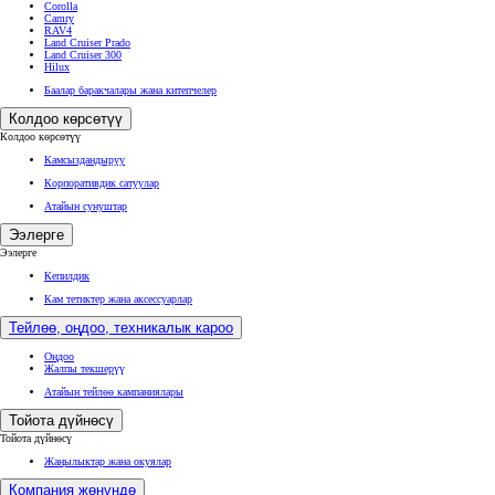
Corolla
Camry
RAV4
Land Cruiser Prado
Land Cruiser 300
Hilux
Баалар баракчалары жана китепчелер
Колдоо көрсөтүү
Колдоо көрсөтүү
Камсыздандыруу
Корпоративдик сатуулар
Атайын сунуштар
Ээлерге
Ээлерге
Кепилдик
Кам тетиктер жана аксессуарлар
Тейлөө, оңдоо, техникалык кароо
Оңдоо
Жалпы текшерүү
Атайын тейлөө кампаниялары
Тойота дүйнөсү
Тойота дүйнөсү
Жаңылыктар жана окуялар
Компания жөнүндө