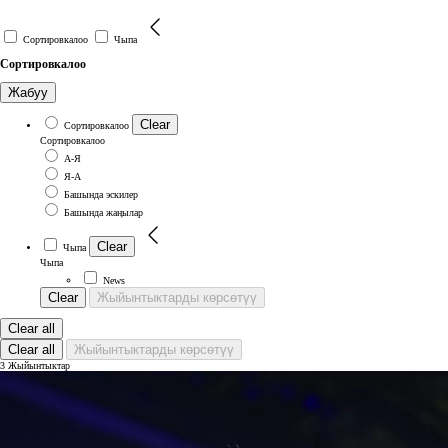
Сортировкалоо
Чыпа
Сортировкалоо
Жабуу
Clear
Сортировкалоо
Сортировкалоо
А-Я
Я-А
Башында эскилер
Башында жаңылар
Clear
Чыпа
Чыпа
News
Clear
Жыйынтыктарды көрсөтүү
Clear all
Clear all
Жыйынтыктарды көрсөтүү
3 Жыйынтыктар