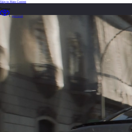
(Press Enter)
Skip to Main Content
loaded content
Тилдер
русский