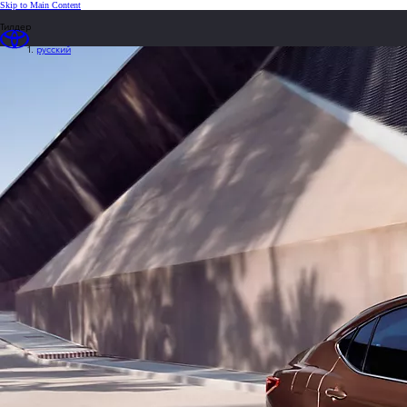
(Press Enter)
Skip to Main Content
loaded content
Тилдер
русский