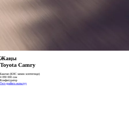
Жаңы
Toyota Camry
Баштап (КНС менен эсептегенде)
4 090 000 сом
Конфигуратор
Тест-драйвга жазылуу