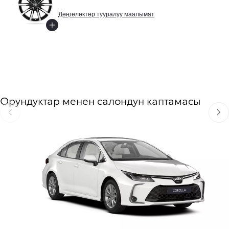
Дөңгөлөктөр тууралуу маалымат
Орундуктар менен салондун каптамасы
Мурунку бетке өтүү
Кийи