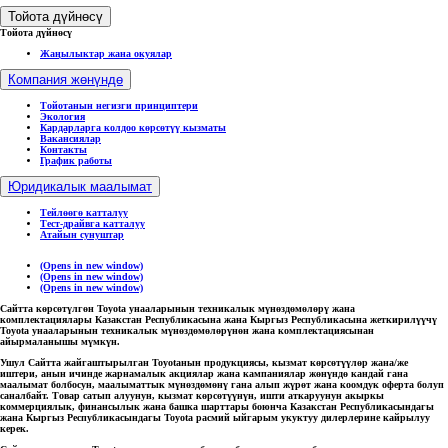
Тойота дүйнөсү
Тойота дүйнөсү
Жаңылыктар жана окуялар
Компания жөнүндө
Тойотанын негизги принциптери
Экология
Кардарларга колдоо көрсөтүү кызматы
Вакансиялар
Контакты
График работы
Юридикалык маалымат
Тейлөөгө катталуу
Тест-драйвга катталуу
Атайын сунуштар
(Opens in new window)
(Opens in new window)
(Opens in new window)
Сайтта көрсөтүлгөн Toyota унааларынын техникалык мүнөздөмөлөрү жана
комплектациялары Казакстан Республикасына жана Кыргыз Республикасына жеткирилүүчү
Toyota унааларынын техникалык мүнөздөмөлөрүнөн жана комплектациясынан
айырмаланышы мүмкүн.
Ушул Сайтта жайгаштырылган Toyotaнын продукциясы, кызмат көрсөтүүлөр жана/же
иштери, анын ичинде жарнамалык акциялар жана кампаниялар жөнүндө кандай гана
маалымат болбосун, маалыматтык мүнөздөмөнү гана алып жүрөт жана коомдук оферта болуп
саналбайт. Товар сатып алуунун, кызмат көрсөтүүнүн, ишти аткаруунун акыркы
коммерциялык, финансылык жана башка шарттары боюнча Казакстан Республикасындагы
жана Кыргыз Республикасындагы Toyota расмий ыйгарым укуктуу дилерлерине кайрылуу
керек.