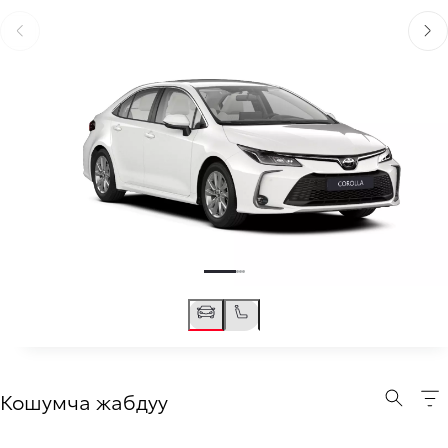
Мурунку бетке өтүү
Кийи
Кошумча жабдуу