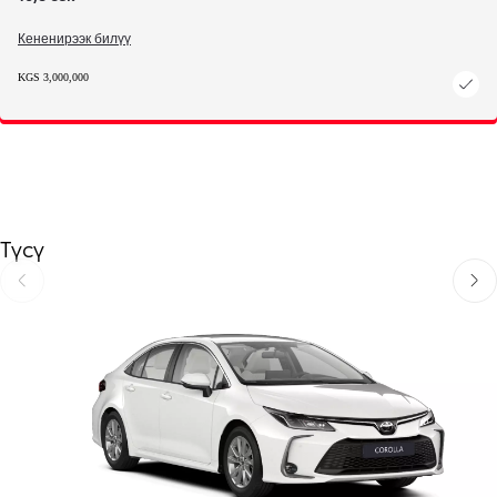
Кененирээк билүү
KGS 3,000,000
Түсү
Мурунку бетке өтүү
Кийи