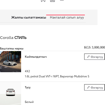
Жалпы сыпаттамасы
Накталай сатып алуу
Corolla
СТИЛЬ
KGS 3,000,000
Баштапкы наркы
Кыймылдаткыч
Өзгөртүү
Кыймылдатк
4X2
1.6L petrol Dual VVT-i 16PT
,
Вариатор Multidrive S
Түсү
Өзгөртүү
Түсү
Белый