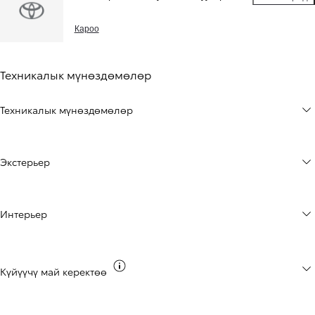
Пакеттер жа
Кароо
Техникалык мүнөздөмөлөр
Техникалык мүнөздөмөлөр
Экстерьер
Интерьер
CO2 чыгындылары жөнүндө маалымат
Күйүүчү май керектөө