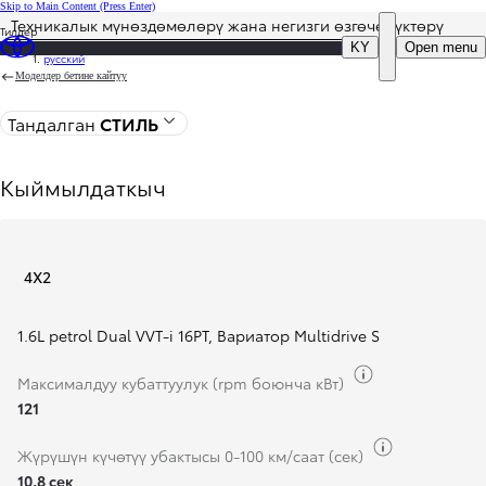
Skip to Main Content
(Press Enter)
Техникалык мүнөздөмөлөрү жана негизги өзгөчөлүктөрү
Тилдер
DEALER NAME
KY
Open menu
русский
Моделдер бетине кайтуу
Тандалган
СТИЛЬ
Кыймылдаткыч
4X2
1.6L petrol Dual VVT-i 16PT
,
Вариатор Multidrive S
Күйүүчү майд
Максималдуу кубаттуулук (rpm боюнча кВт)
121
Күйүүчү ма
Жүрүшүн күчөтүү убактысы 0-100 км/саат (сек)
10,8 сек