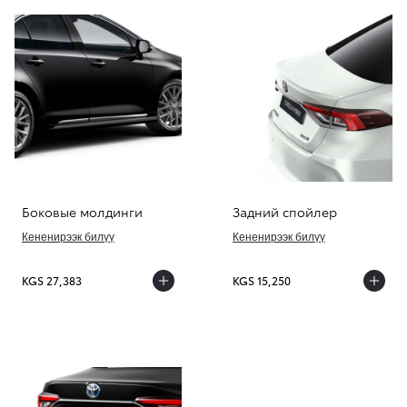
Боковые молдинги
Задний спойлер
Кененирээк билүү
Кененирээк билүү
KGS 27,383
KGS 15,250