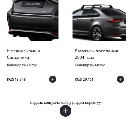
Молдинг крыши
Багажник поколения
багажника
2004 года
Кененирээк билүү
Кененирээк билүү
KGS 13,348
KGS 29,161
Бардык кошумча жабдууларды көрсөтүү