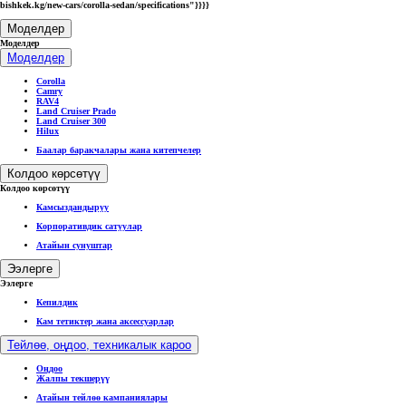
bishkek.kg/new-cars/corolla-sedan/specifications"}}}}
Моделдер
Моделдер
Моделдер
Corolla
Camry
RAV4
Land Cruiser Prado
Land Cruiser 300
Hilux
Баалар баракчалары жана китепчелер
Колдоо көрсөтүү
Колдоо көрсөтүү
Камсыздандыруу
Корпоративдик сатуулар
Атайын сунуштар
Ээлерге
Ээлерге
Кепилдик
Кам тетиктер жана аксессуарлар
Тейлөө, оңдоо, техникалык кароо
Оңдоо
Жалпы текшерүү
Атайын тейлөө кампаниялары