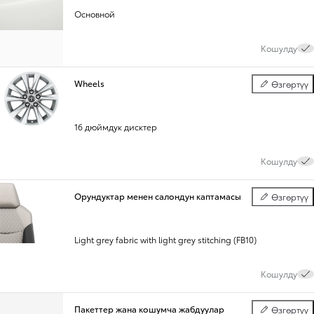
Основной
Кошулду
Wheels
Өзгөртүү
Wheels
16 дюймдук дисктер
Кошулду
Орундуктар менен салондун каптамасы
Өзгөртүү
Орундуктар м
Light grey fabric with light grey stitching (FB10)
Кошулду
Пакеттер жана кошумча жабдуулар
Өзгөртүү