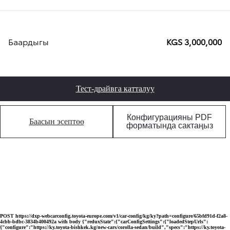
Баардыгы
KGS 3,000,000
Тест-драйвга катталуу
Конфигурацияны PDF
Баасын эсептөө
форматында сактаңыз
POST https://dxp-webcarconfig.toyota-europe.com/v1/car-config/kg/ky?path=configure/65bfd91d-f2a8-
4cbb-bdbc-3834b400492a with body {"reduxState":{"carConfigSettings":{"loadedStepUrls":
{"configure":"https://ky.toyota-bishkek.kg/new-cars/corolla-sedan/build","specs":"https://ky.toyota-