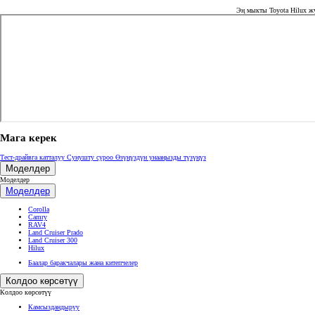
Эң мыкты Toyota Hilux жү
Мага керек
Тест-драйвга катталуу
Сунушту суроо
Өзүңүздүн унааңызды түзүңүз
Моделдер
Моделдер
Моделдер
Corolla
Camry
RAV4
Land Cruiser Prado
Land Cruiser 300
Hilux
Баалар баракчалары жана китепчелер
Колдоо көрсөтүү
Колдоо көрсөтүү
Камсыздандыруу