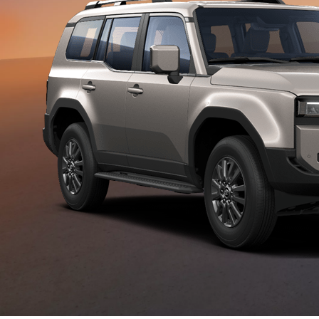
Баштапкы комплектациянын баасы:
RAV4