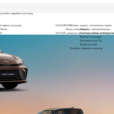
үчүн
Тест-драйвга катталуу
ативдик сатуулар
НАСЫЯЛОО
Тейлөө, оңдоо, техникалык кароо
 Relax
Жаңы унаалар үчүн программалар
Оңдоо
ОО
TOYOTA унаасын сатып алуу жана ээ болуу: н
Атайын тейлөө кампаниял
Жалпы текшерүү
Регламентное ТО
Кузов иштери
Онлайн сервиске жазылуу