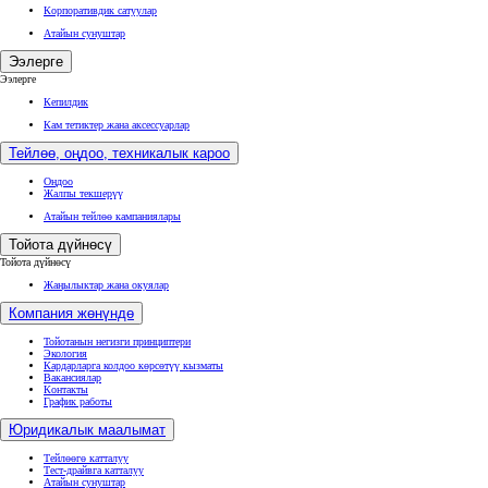
Корпоративдик сатуулар
Атайын сунуштар
Ээлерге
Ээлерге
Кепилдик
Кам тетиктер жана аксессуарлар
Тейлөө, оңдоо, техникалык кароо
Оңдоо
Жалпы текшерүү
Атайын тейлөө кампаниялары
Тойота дүйнөсү
Тойота дүйнөсү
Жаңылыктар жана окуялар
Компания жөнүндө
Тойотанын негизги принциптери
Экология
Кардарларга колдоо көрсөтүү кызматы
Вакансиялар
Контакты
График работы
Юридикалык маалымат
Тейлөөгө катталуу
Тест-драйвга катталуу
Атайын сунуштар