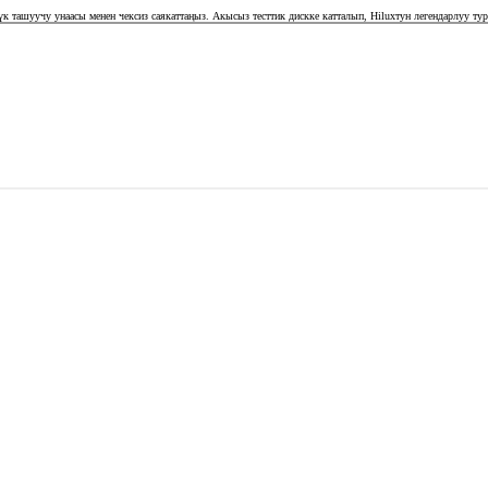
к ташуучу унаасы менен чексиз саякаттаңыз. Акысыз тесттик дискке катталып, Hiluxтун легендарлуу тур