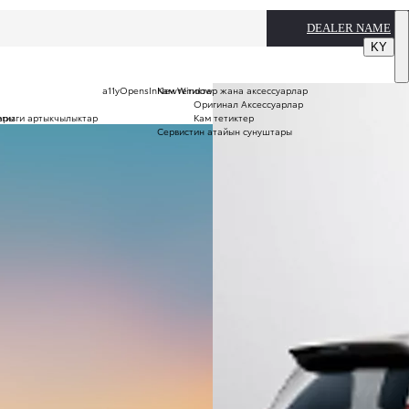
DEALER NAME
KY
a11yOpensInNewWindow
Кам тетиктер жана аксессуарлар
Оригинал Аксессуарлар
егизги артыкчылыктар
ары
Кам тетиктер
Сервистин атайын сунуштары