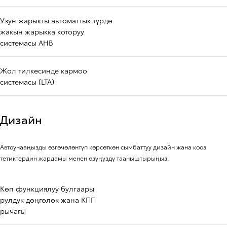
Узун жарыкты автоматтык түрдө
жакын жарыкка которуу
системасы AHB
Жол тилкесинде кармоо
системасы (LTA)
Дизайн
Автоунааңызды өзгөчөлөнтүп көрсөткөн сымбаттуу дизайн жана кооз
тетиктердин жардамы менен өзүңүздү тааныштырыңыз.
Көп функциялуу булгаары
рулдук дөңгөлөк жана КПП
рычагы