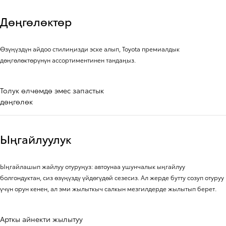
Дөңгөлөктөр
Өзүңүздүн айдоо стилиңизди эске алып, Toyota премиалдык
дөңгөлөктөрүнүн ассортиментинен тандаңыз.
Толук өлчөмдө эмес запастык
дөңгөлөк
Ыңгайлуулук
Ыңгайлашып жайлуу отуруңуз: автоунаа ушунчалык ыңгайлуу
болгондуктан, сиз өзүңүздү үйдөгүдөй сезесиз. Ал жерде бутту созуп отуруу
үчүн орун кенен, ал эми жылыткыч салкын мезгилдерде жылытып берет.
Арткы айнекти жылытуу