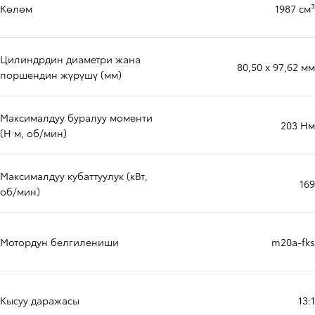
Көлөм
1987 см³
Цилиндрдин диаметри жана
80,50 x 97,62 мм
поршендин жүрүшү (мм)
Максималдуу буралуу моменти
203 Нм
(Н·м, об/мин)
Максималдуу кубаттуулук (кВт,
169
об/мин)
Мотордун белгилениши
m20a-fks
Кысуу даражасы
13:1