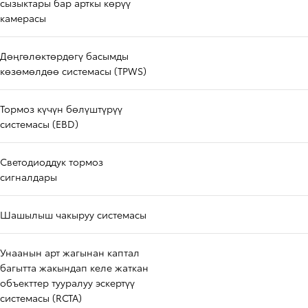
сызыктары бар арткы көрүү
камерасы
Дөңгөлөктөрдөгү басымды
көзөмөлдөө системасы (TPWS)
Тормоз күчүн бөлүштүрүү
системасы (EBD)
Светодиоддук тормоз
сигналдары
Шашылыш чакыруу системасы
Унаанын арт жагынан каптал
багытта жакындап келе жаткан
объекттер тууралуу эскертүү
системасы (RCTA)