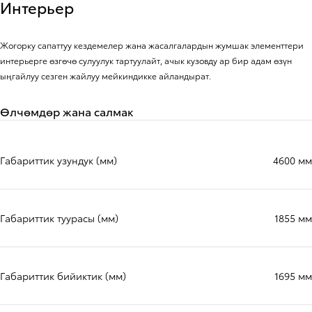
Интерьер
Жогорку сапаттуу кездемелер жана жасалгалардын жумшак элементтери
интерьерге өзгөчө сулуулук тартуулайт, ачык кузовду ар бир адам өзүн
ыңгайлуу сезген жайлуу мейкиндикке айландырат.
Өлчөмдөр жана салмак
Габариттик узундук (мм)
4600 мм
Габариттик туурасы (мм)
1855 мм
Габариттик бийиктик (мм)
1695 мм