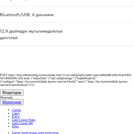
Bluetooth/USB, 6 динамик
12,9 дюймдук мультимедиялык
дисплей
POST https://dxp-webcarconfig.toyota-europe.com/v1/car-config/kg/ky?path=specs/a68a58fb-a10e-41ae-9459-
3a7c4060500f with body {"reduxState":{"carConfigSettings":{"loadedStepUrls":
{"configure":"https://ky.toyota-bishkek.kg/new-cars/rav4/build","specs":"https://ky.toyota-bishkek.kg/new-
cars/rav4/specifications"}}}}
Моделдер
Моделдер
Моделдер
Corolla
Camry
RAV4
Land Cruiser Prado
Land Cruiser 300
Hilux
Баалар баракчалары жана китепчелер