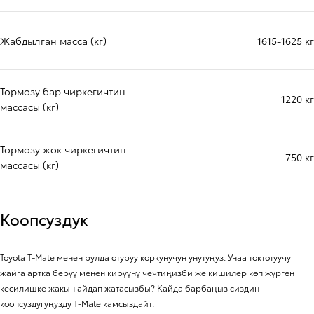
Жабдылган масса (кг)
1615-1625 кг
Тормозу бар чиркегичтин
1220 кг
массасы (кг)
Тормозу жок чиркегичтин
750 кг
массасы (кг)
Коопсуздук
Toyota T-Mate менен рулда отуруу коркунучун унутуңуз. Унаа токтотуучу
жайга артка берүү менен кирүүнү чечтиңизби же кишилер көп жүргөн
кесилишке жакын айдап жатасызбы? Кайда барбаңыз сиздин
коопсуздугуңузду T-Mate камсыздайт.