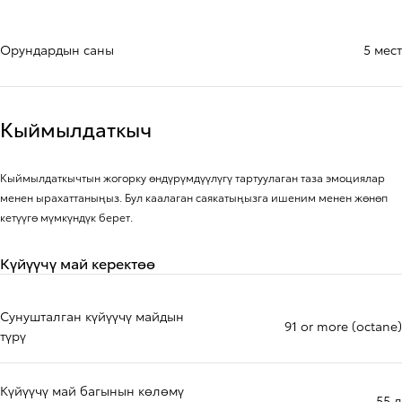
Орундардын саны
5 мест
Кыймылдаткыч
Кыймылдаткычтын жогорку өндүрүмдүүлүгү тартуулаган таза эмоциялар
менен ырахаттаныңыз. Бул каалаган саякатыңызга ишеним менен жөнөп
кетүүгө мүмкүндүк берет.
Күйүүчү май керектөө
Сунушталган күйүүчү майдын
91 or more (octane)
түрү
Күйүүчү май багынын көлөмү
55 л