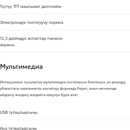
Түстүү TFT маалымат дисплейи
Электрондук токтотуучу тормоз
12,3 дюймдук аспаптар панели
экраны
Мультимедиа
Интиуциялык түшүнүктүү мультимедиа системасын баалаңыз, ал реалдуу
убакыттагы маалыматты ыңгайлуу формада берет, анын негизинде
айдоочу жолдогу жагдайга көңүлүн бура алат.
USB туташтыргычы
Aux туташтыргычы