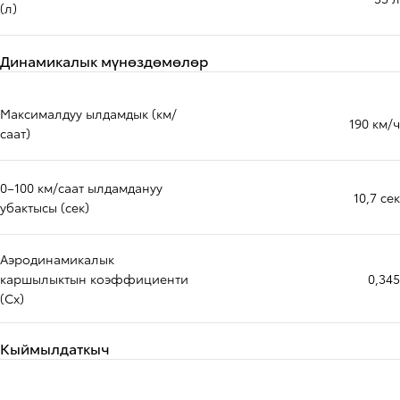
(л)
Динамикалык мүнөздөмөлөр
Максималдуу ылдамдык (км/
190 км/ч
саат)
0–100 км/саат ылдамдануу
10,7 сек
убактысы (сек)
Аэродинамикалык
каршылыктын коэффициенти
0,345
(Cx)
Кыймылдаткыч