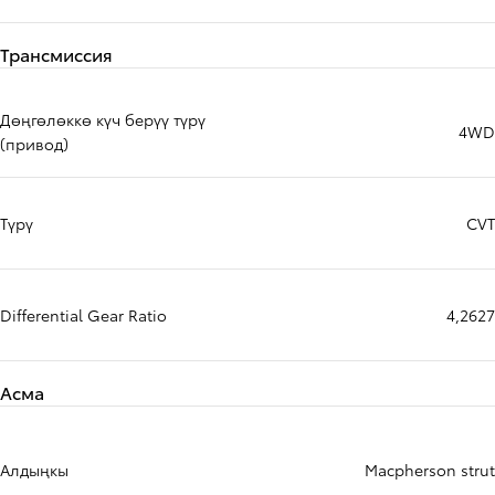
Трансмиссия
Дөңгөлөккө күч берүү түрү
4WD
(привод)
Түрү
CVT
Differential Gear Ratio
4,2627
Асма
Алдыңкы
Macpherson strut