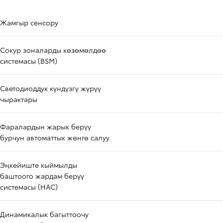
Жамгыр сенсору
Сокур зоналарды көзөмөлдөө
системасы (BSM)
Светодиоддук күндүзгү жүрүү
чырактары
Фаралардын жарык берүү
бурчун автоматтык жөнгө салуу
Эңкейиште кыймылды
баштоого жардам берүү
системасы (HAC)
Динамикалык багыттоочу