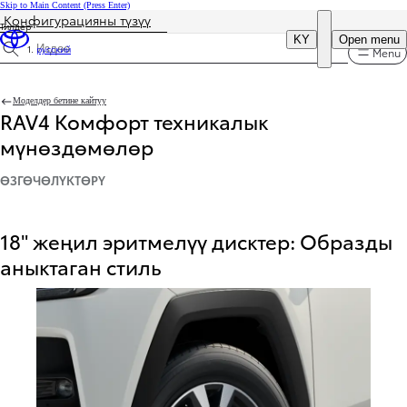
Skip to Main Content
(Press Enter)
Конфигурацияны түзүү
Тилдер
DEALER NAME
KY
Open menu
русский
Menu
Сыпаттамаларды табуу
Моделдер бетине кайтуу
RAV4 Комфорт техникалык
мүнөздөмөлөр
ӨЗГӨЧӨЛҮКТӨРҮ
18" жеңил эритмелүү дисктер: Образды
аныктаган стиль