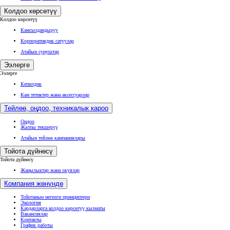
Колдоо көрсөтүү
Колдоо көрсөтүү
Камсыздандыруу
Корпоративдик сатуулар
Атайын сунуштар
Ээлерге
Ээлерге
Кепилдик
Кам тетиктер жана аксессуарлар
Тейлөө, оңдоо, техникалык кароо
Оңдоо
Жалпы текшерүү
Атайын тейлөө кампаниялары
Тойота дүйнөсү
Тойота дүйнөсү
Жаңылыктар жана окуялар
Компания жөнүндө
Тойотанын негизги принциптери
Экология
Кардарларга колдоо көрсөтүү кызматы
Вакансиялар
Контакты
График работы