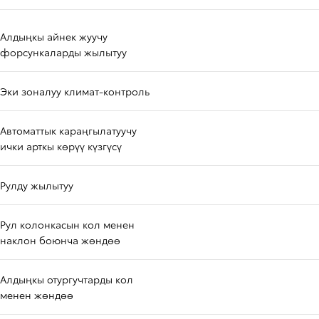
Алдыңкы айнек жуучу
форсункаларды жылытуу
Эки зоналуу климат-контроль
Автоматтык караңгылатуучу
ички арткы көрүү күзгүсү
Рулду жылытуу
Рул колонкасын кол менен
наклон боюнча жөндөө
Алдыңкы отургучтарды кол
менен жөндөө