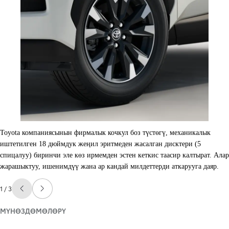
Toyota компаниясынын фирмалык кочкул боз түстөгү, механикалык
иштетилген 18 дюймдук жеңил эритмеден жасалган дисктери (5
спицалуу) биринчи эле көз ирмемден эстен кеткис таасир калтырат. Алар
жарашыктуу, ишенимдүү жана ар кандай милдеттерди аткарууга даяр.
1 / 3
Мурунку бетке өтүү
Кийинки бетке өтүү
МҮНӨЗДӨМӨЛӨРҮ