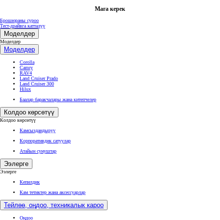
Мага керек
Брошюраны суроо
Тест-драйвга катталуу
Моделдер
Моделдер
Моделдер
Corolla
Camry
RAV4
Land Cruiser Prado
Land Cruiser 300
Hilux
Баалар баракчалары жана китепчелер
Колдоо көрсөтүү
Колдоо көрсөтүү
Камсыздандыруу
Корпоративдик сатуулар
Атайын сунуштар
Ээлерге
Ээлерге
Кепилдик
Кам тетиктер жана аксессуарлар
Тейлөө, оңдоо, техникалык кароо
Оңдоо