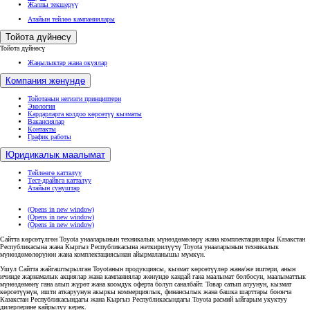
Жалпы текшерүү
Атайын тейлөө кампаниялары
Тойота дүйнөсү
Тойота дүйнөсү
Жаңылыктар жана окуялар
Компания жөнүндө
Тойотанын негизги принциптери
Экология
Кардарларга колдоо көрсөтүү кызматы
Вакансиялар
Контакты
График работы
Юридикалык маалымат
Тейлөөгө катталуу
Тест-драйвга катталуу
Атайын сунуштар
(Opens in new window)
(Opens in new window)
(Opens in new window)
Сайтта көрсөтүлгөн Toyota унааларынын техникалык мүнөздөмөлөрү жана комплектациялары Казакстан
Республикасына жана Кыргыз Республикасына жеткирилүүчү Toyota унааларынын техникалык
мүнөздөмөлөрүнөн жана комплектациясынан айырмаланышы мүмкүн.
Ушул Сайтта жайгаштырылган Toyotaнын продукциясы, кызмат көрсөтүүлөр жана/же иштери, анын
ичинде жарнамалык акциялар жана кампаниялар жөнүндө кандай гана маалымат болбосун, маалыматтык
мүнөздөмөнү гана алып жүрөт жана коомдук оферта болуп саналбайт. Товар сатып алуунун, кызмат
көрсөтүүнүн, ишти аткаруунун акыркы коммерциялык, финансылык жана башка шарттары боюнча
Казакстан Республикасындагы жана Кыргыз Республикасындагы Toyota расмий ыйгарым укуктуу
дилерлерине кайрылуу керек.