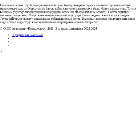
Сайтта камтылган Toyota продукциясына болгон баалар жөнүндө бардык маалыматтар маалыматтык
мүнөздөмөгө гана ээ. Көрсөтүлгөн баалар кайра сатуунун максималдуу баасы болуп саналат жана Toyota
Ыйгарым укуктуу дилерлеринин колдонуудагы баасынан айырмаланышы мүмкүн. Сайтта берилген
маалымат толук эмес. Толук жана кеңири маалымат алуу үчүн Казакстандагы жана Кыргызстандагы
Toyota Ыйгарым укуктуу органдарына байланышсаңыз болот. Toyotaнын каалаган продукциясын сатып
алуу - сатып алуу-сатуу жеке келишиминин шарттарына ылайык аткарылат.
© ОсОО Автоцентр «Перекресток», 2023. Все права защищены 2023 2026
Юридикалык маалымат
>