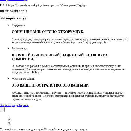
POST https://dxp-webcarconfig.toyota-europe.com/v1/compare-v2/kg/ky
HILUX ГАЛЕРЕЯСЫ
360 карап чыгуу
Көрүнүшү
СОНУН ДИЗАЙН. ӨЗГӨЧӨ ӨТКӨРҮМДҮК.
Анын булчуңдуу көрүнүшү күч сезимин берет, ал эми күчтүү алдыңкы жана арткы бамперлер
катуу калыптар менен айкалышып, анын бекем корпусун бузулуудан коргойт.
Туруктуулук
ПРОЧНЫЙ, ВЫНОСЛИВЫЙ, НАДЕЖНЫЙ. БЕЗ ВСЯКИХ
СОМНЕНИЙ.
Он создан для работы в самых экстремальных условиях и прошел все соответствующие
испытания. Вы можете рассчитывать на легендарное качество, долговечность и надежность
каждого нового Hilux.
Жасалгалоо сапаты
ЭТО ВАШЕ ПРОСТРАНСТВО. ЭТО ВАШ МИР.
Мощный снаружи, комфортный внутри — интерьер нового Hilux выводит изысканность и
стиль на новый уровень. Прочные материалы и эффектная отделка выглядят и ощущаются
одинаково превосходно.
Толук экранда
Закрыть
Унааны буруш үчүн жылдырыңыз
Унааны буруш үчүн жылдырыңыз