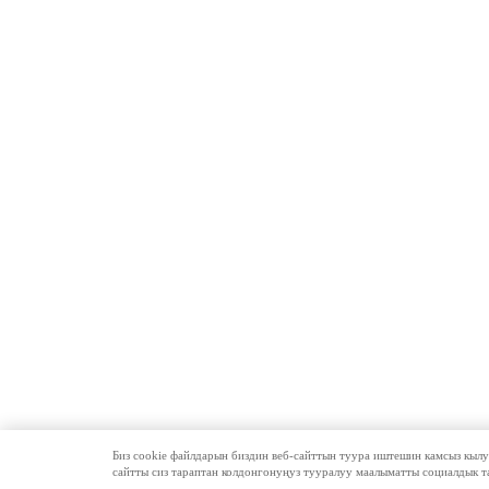
Биз cookie файлдарын биздин веб-сайттын туура иштешин камсыз кыл
сайтты сиз тараптан колдонгонуңуз тууралуу маалыматты социалдык 